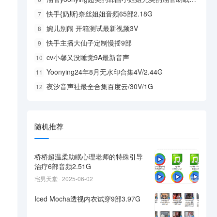
快手{奶斯}奈丝姐姐音频65部2.18G
7
婉儿别闹 开箱测试最新视频3V
8
快手主播大仙子定制慢摇9部
9
cv小馨又没睡觉9A最新音声
10
Yoonying24年8月无水印合集4V/2.44G
11
夜汐音声社最全合集百度云/30V/1G
12
随机推荐
桥桥超温柔助眠心理老师的特殊引导
治疗6部音频2.51G
宅男天堂 · 2025-06-02
Iced Mocha透视内衣试穿9部3.97G