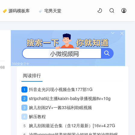
源码模板库
宅男天堂
998
阅读排行
抖音走光闪现小视频合集177部1G
1
stripchat站主播kaixin-baby录播视频8v+10g
2
婉儿别闹2V+一酱33福利助眠视频
3
解压教程
4
婉儿别闹最近合集（含12月最新）[16v+4.27G
5
油管yoonying超美的韩国小姐姐允英的油管助眠合集9V视频
6