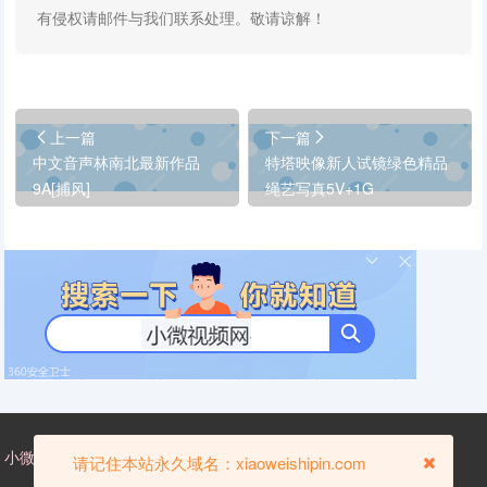
有侵权请邮件与我们联系处理。敬请谅解！
上一篇
下一篇
中文音声林南北最新作品
特塔映像新人试镜绿色精品
9A[捕风]
绳艺写真5V+1G
小微视频网，xiaoweishipin.com——国内小微视频门户网站。
请记住本站永久域名：xiaoweishipin.com
-
-
ICP备
关于我们
版权处理