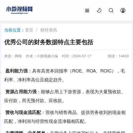
首页
/
财经资讯
当前位置：
优秀公司的财务数据特点主要包括
来源：网络
作者：小微视频小编
时间：2024-07-17
阅读：
14403
1.
盈利能力强
：‌具有高资本回报率（‌ROE、‌ROA、‌ROIC）‌，‌毛
利率、‌净利率高位且稳定趋升。‌
2.
资源占用能力强
：‌能够占用上下游资源，‌表现为大量预收款、‌
应付款，‌而无预付款、‌应收款。‌
3.
营收与现金流匹配
：‌营收与销售商品、‌提供劳务收到的现金相
匹配，‌净利润与经营性现金流净额相匹配。‌
4.
：‌主营业务占应收70%以上，‌非经常性损