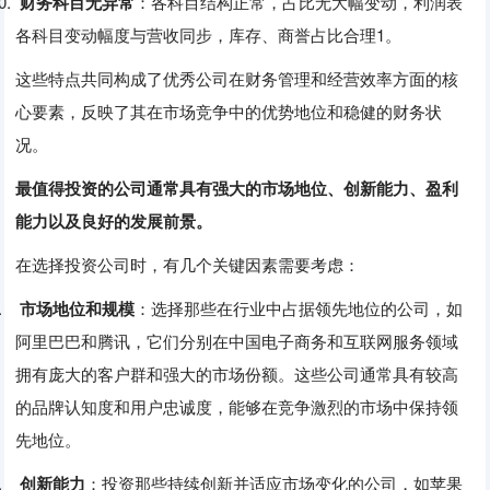
0.
财务科目无异常
：‌各科目结构正常，‌占比无大幅变动，‌利润表
各科目变动幅度与营收同步，‌库存、‌商誉占比合理
1
。‌
这些特点共同构成了优秀公司在财务管理和经营效率方面的核
心要素，‌反映了其在市场竞争中的优势地位和稳健的财务状
况。‌
最值得投资的公司通常具有强大的市场地位、
创新能力、
盈利
能力以及良好的发展前景。
在选择投资公司时，‌有几个关键因素需要考虑：‌
1.
市场地位和规模
：‌选择那些在行业中占据领先地位的公司，‌如
阿里巴巴和腾讯，‌它们分别在中国电子商务和互联网服务领域
拥有庞大的客户群和强大的市场份额。‌这些公司通常具有较高
的品牌认知度和用户忠诚度，‌能够在竞争激烈的市场中保持领
先地位。‌
2.
创新能力
：‌投资那些持续创新并适应市场变化的公司，‌如苹果