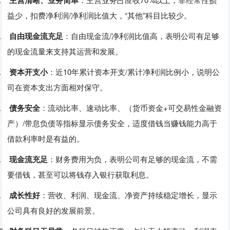
主营清晰、
业务简单
益少，‌扣费净利润/净利润比值大，‌“其他”科目比较少。‌
5.
自由现金流充足
：‌自由现金流/净利润比值高，‌表明公司有足够
的现金流量来支持其运营和发展。‌
6.
资本开支小
：‌近10年累计资本开支/累计净利润比例小，‌说明公
司在资本支出方面相对保守。‌
7.
债务安全
：‌流动比率、‌速动比率、‌（‌货币资金+可交易性金融资
产）‌/带息负债等指标显示债务安全，‌适度借钱当赚钱能力高于
借款利率时是有益的。‌
8.
现金流充足
：‌财务费用为负，‌表明公司有足够的现金流，‌不需
要借钱，‌甚至可以将钱存入银行获取利息。‌
9.
成长性好
：‌营收、‌利润、‌现金流、‌净资产持续稳定增长，‌显示
公司具有良好的发展前景。‌