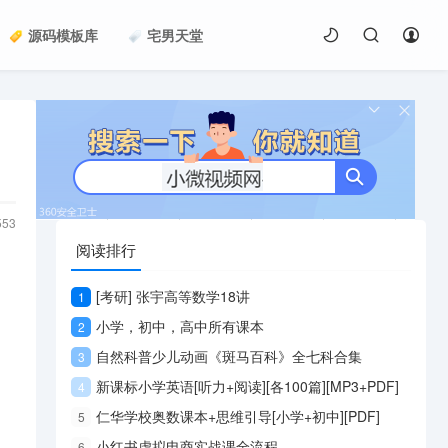
源码模板库
宅男天堂
553
阅读排行
[考研] 张宇高等数学18讲
1
小学，初中，高中所有课本
2
自然科普少儿动画《斑马百科》全七科合集
3
新课标小学英语[听力+阅读][各100篇][MP3+PDF]
4
仁华学校奥数课本+思维引导[小学+初中][PDF]
5
小红书虚拟电商实战课全流程
6