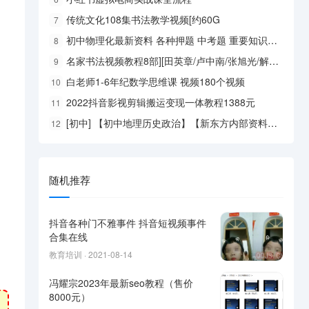
传统文化108集书法教学视频[约60G
7
初中物理化最新资料 各种押题 中考题 重要知识点 学霸笔记 易错知识点 难题思路等 全是内部资料
8
名家书法视频教程8部][田英章/卢中南/张旭光/解小青等
9
白老师1-6年纪数学思维课 视频180个视频
10
2022抖音影视剪辑搬运变现一体教程1388元
11
[初中] 【初中地理历史政治】【新东方内部资料】【最新资料】【中考提分】【中考押题】【一共50个文件】
12
随机推荐
抖音各种门不雅事件 抖音短视频事件
合集在线
教育培训 · 2021-08-14
冯耀宗2023年最新seo教程（售价
8000元）