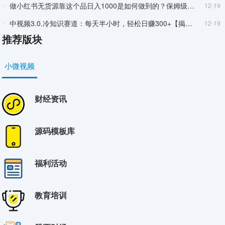
做小红书无货源靠这个品日入1000是如何做到的？保姆级教学超级蓝海赛道【揭秘】
12-19
中视频3.0.冷知识赛道：每天半小时，轻松日赚300+【揭秘】
12-19
推荐版块
短视频带货月入过万新手小白都适合的项目一部手机可操作【揭秘】
12-19
有道词典前景无限的新图文搬运平台正在红利期流量巨大【揭秘】
12-19
小微视频
视频号引流变现系统视频号引流变现的底层逻辑+人性规律
12-19
每天两小时靠卖轻奢潮牌日入过千月入过万小白也能轻松上手【揭秘】
12-19
财经资讯
流量卡躺赚项目小白友好开设后台实现被动收益只要出卡就能一直赚钱利润高昂【揭秘】
12-19
靠PS月入过万小白做这个赛道很吃香每天两小时简单轻松且暴利【揭秘】
12-19
源码模板库
交个朋友·视频号实操运营课，​3招让你冷启动成功流量爆发，单场直播迅速打爆直播间
12-19
福利活动
美团商家无限撸金不注册不拉人不推广只要有时间一天100单也可以【揭秘】
11-28
小红书冷门高利润带货项目无脑搬运一部手机实现日入500+【揭秘】
11-28
教育培训
B站小说长期项目风口项目操作0难度可做长久生意年入10W+【揭秘】
11-28
做小红书无货源靠这个品日入1000是如何做到的？保姆级教学超级蓝海赛道【揭秘】
11-28