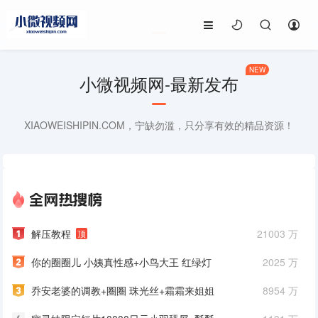
NEW
小微视频网-最新发布
XIAOWEISHIPIN.COM，宁缺勿滥，只分享有效的精品资源！
解压教程
21003 万
顶
你的圈圈儿 小姨真性感+小鸟大王 红绿灯
2025 万
5.0女友+小水不会水
乔安老婆的调教+圈圈 珠光丝+霜霜来姐姐
8954 万
的电台入睡吧 安眠电台「特别版