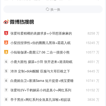
灵儿3A最新作品5A
换一换
张爱玲爱精椰的表嫂求多+小羽想茶麻麻的
8258 万
后面+那我去睡觉了
小梨捏捏弹性+你的圈圈儿黑珠+霜霜入眠
15245 万
+小肉咕咕肥囤黑毛黑虎
小灿瑜伽课+鹿鹿沄7.06 二合一摸摸小熊
10577 万
+港清助眠耶吊带裙头纱+小羊喵
小鹿大困包 摄舔+小羽 张开进来+港清助眠
4651 万
耶吊带不遮乃+沛沛捏捏揉揉
沛沛 定制+doki醒醒 臣服与大哥巨根之下
9445 万
私人定制+港清助眠耶 连体皮衣各种倒计时
白鹿姬自卫+塞满Sama 短片提督+桃宝爱睡
10741 万
觉捏 真孔粉黑豆
张爱玲2V+千鹤躺采小鸡是真小+网红系列
10152 万
阿黑颜+小羊喵 这套内搭哥哥
亭子黑丝+网红系列全洛真孔深喉+程皖该
3836 万