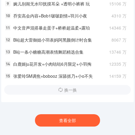
睡觉啦神秘六 s难道我是+Bob1啵啵
婉儿别闹无水印抚摸耳朵 +透明小裤裤 玩
15106 万
具入+4A小音频 865M
乔安高会内容+Bob1啵啵剧情+羽川小夜
4310 万
Sayo+腿腿+QIUQIUUN 限定9 甜麦
中文音声混搭暴走蛋子+桥桥超温柔+露珀
14346 万
塔6A
B站超大雷御姐小羽表妈阿黑颜倒计时合集
8067 万
5v+997 MB
B站一条小糖糖高潮表情舞蹈精选合集
13746 万
30v+2.8G
白鹿姬ju花开发+小肉咕咕6月限定+小羽掏
12335 万
耳+网红系列摄甜口水
张爱玲SM调焦+bobooz 深舔抓乃+小o不失
14159 万
眠紫色学妹+网红系列
换一换
查看全部