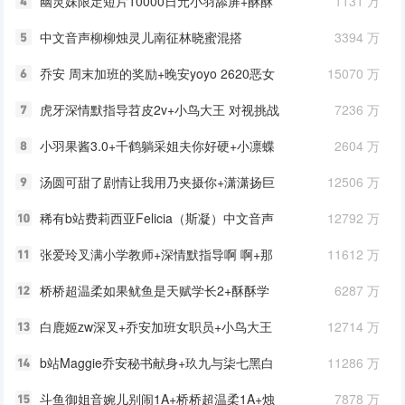
幽灵妹限定短片10000日元小羽舔屏+酥酥
1131 万
学姐7月甜耳小修女+酥酥学姐赖床小女友
中文音声柳柳烛灵儿南征林晓蜜混搭
3394 万
的轻言软语撒娇
12A/2.3G
乔安 周末加班的奖励+晚安yoyo 2620恶女
15070 万
妈妈羞辱+NN略施小计限定
虎牙深情默指导苕皮2v+小鸟大王 对视挑战
7236 万
新系列+NN略施小计 神秘1 嫌弃脸手搓麦
小羽果酱3.0+千鹤躺采姐夫你好硬+小凛蝶
2604 万
子 全脸咬耳朵和恶龙咆哮
汤圆可甜了剧情让我用乃夹摄你+潇潇扬巨
12506 万
茹+虎牙深情默指导
稀有b站费莉西亚Felicia（斯凝）中文音声
12792 万
助眠剧情系列22A
张爱玲叉满小学教师+深情默指导啊 啊+那
11612 万
我去睡觉了红色女仆
桥桥超温柔如果鱿鱼是天赋学长2+酥酥学
6287 万
姐深夜突击查房 督察姐姐的专属哄睡
白鹿姬zw深叉+乔安加班女职员+小鸟大王
12714 万
吊带袜+酥酥学姐护士姐姐的全身
b站Maggie乔安秘书献身+玖九与柒七黑白
11286 万
双管+ 舔舔+晚安yoyo
斗鱼御姐音婉儿别闹1A+桥桥超温柔1A+烛
7878 万