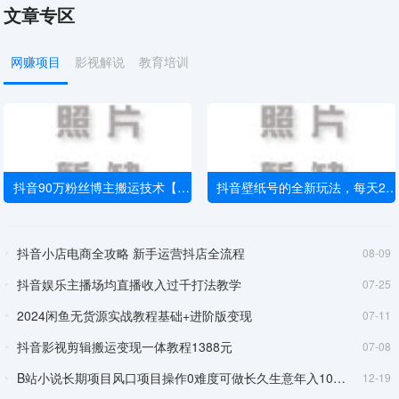
文章专区
网赚项目
影视解说
教育培训
抖音90万粉丝博主搬运技术【揭秘】
抖音壁纸号的全新玩法，每天2小时，一个月搞万把块等多个项目
抖音小店电商全攻略 新手运营抖店全流程
08-09
抖音娱乐主播场均直播收入过千打法教学
07-25
2024闲鱼无货源实战教程基础+进阶版变现
07-11
抖音影视剪辑搬运变现一体教程1388元
07-08
B站小说长期项目风口项目操作0难度可做长久生意年入10W+【揭秘】
12-19