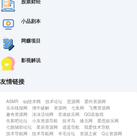
股票财经
中视频3.0.冷知识赛道：每天半小时轻松日赚300+【揭秘】
11-28
短视频带货月入过万新手小白都适合的项目一部手机可操作【揭秘】
11-28
小品剧本
有道词典前景无限的新图文搬运平台正在红利期流量巨大【揭秘】
11-28
视频号引流变现系统，视频号引流变现的底层逻辑+人性规律
11-28
网赚项目
每天两小时靠卖轻奢潮牌日入过千月入过万小白也能轻松上手【揭秘】
11-28
流量卡躺赚项目小白友好开设后台实现被动收益只要出卡就能一直赚钱利润高昂【揭秘】
11-28
影视解说
友情链接
ASMR
qq技术网
技术论坛
思源网
爱尚资源网
乐乐线报网
僧牛破解
资源哟
七鱼网
飞鹰资源网
趣奇资源网
沫沫活动网
音速娱乐网
QQ皇族馆
先客吧论坛
小东资源导航
技术鸟
缘北网
爱思娱乐网
七散辅助论坛
星辰资源网
逍遥导航
我爱技术导航
技术导航网
技术导航网
羊毛论坛
资源之家
Q云资源网