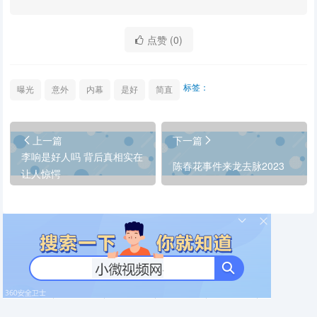
点赞 (
0
)
标签：
曝光
意外
内幕
是好
简直
上一篇
下一篇
李响是好人吗 背后真相实在
陈春花事件来龙去脉2023
让人惊愕