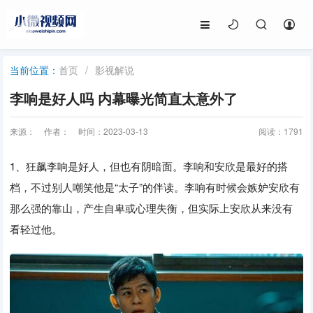
首页
/
影视解说
当前位置：
李响是好人吗 内幕曝光简直太意外了
来源：
作者：
时间：2023-03-13
阅读：
1791
1、狂飙李响是好人，但也有阴暗面。李响和安欣是最好的搭
档，不过别人嘲笑他是“太子”的伴读。李响有时候会嫉妒安欣有
那么强的靠山，产生自卑或心理失衡，但实际上安欣从来没有
看轻过他。