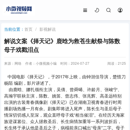
首页
/
影视解说
当前位置：
解说文案《择天记》鹿晗为救苍生献祭与陈数
母子戏戳泪点
来源：网络
作者：小微视频小编
时间：2024-07-27
阅读：
2125
中国电影《择天记》，于2017年上映，由钟澍佳导演，楚惜刀
杨陌 编剧，影片讲述了。
由鹿晗、娜扎领衔主演，吴倩、曾舜晞、许龄月、张峻宁、
高瀚宇联袂主演，陈数、姚笛、曾志伟、张兆辉、高圣远特别
出演的古装青春偶像剧《择天记》已在湖南卫视青春进行时周
播剧场热播一月有余。剧集即将进入尾声，陈长生与圣后母子
情深切切感人至深，观众直呼母子戏“相当催泪”。在经历天海家
族逆谋篡位、众人拯救圣后、长生病情加重等一系列波折后，
长生终于承认他是圣后之子，病榻前亲口喊出“母亲”二字。母子