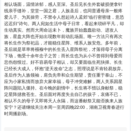
相认场面，温情浓郁，感人至深。圣后见长生外套破损便拿针
线亲手缝补，堂堂一国之君，人族圣后，也同普通母亲一般疼
爱儿子、为其操劳，不禁令人想起诗人孟郊“临行密密缝，意恐
迟迟归”诗句。两人宛如生活中母子日常，看起来琐碎平凡，却
生动真实。然而大周命运未卜，魔族开始蠢蠢欲动、进攻人
族，星盘大阵也开始出现数年前动乱场面。唯一方法只有再次
将长生作为祭祀品，才能稳住星阵、维系人族安危。多年前，
圣后就是草率将襁褓中的长生丢入星阵祭祀，才落得母子分离
下场，饱受十余年念子之苦；而长生也为从小不曾得到母爱而
悲伤怨恨过。好不容易母子相认，却又要面临生死抉择。长生
已经长大成人，怀抱“逆天改命”之志，照理说是不肯轻易放弃。
圣后作为人族领袖，肩负先帝和众生期望，责任重于泰山，不
应为小家私情而放弃大家幸福，母子冲突难解，两人关系因星
阵问题陷入僵持。在今晚的剧情中，长生将不惜以身献祭，稳
定星阵拯救苍生。圣后面对再度失去自己的孩子，哀痛不已，
相认不久的母子又即将天人永隔，而这番献祭又能否换来人族
安宁？还请继续关注本周一至周四晚22:00，湖南卫视青春进行
时周播剧场。