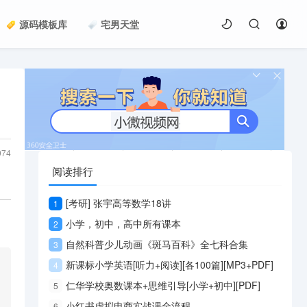
源码模板库
宅男天堂
074
阅读排行
[考研] 张宇高等数学18讲
1
小学，初中，高中所有课本
2
自然科普少儿动画《斑马百科》全七科合集
3
新课标小学英语[听力+阅读][各100篇][MP3+PDF]
4
仁华学校奥数课本+思维引导[小学+初中][PDF]
5
小红书虚拟电商实战课全流程
6