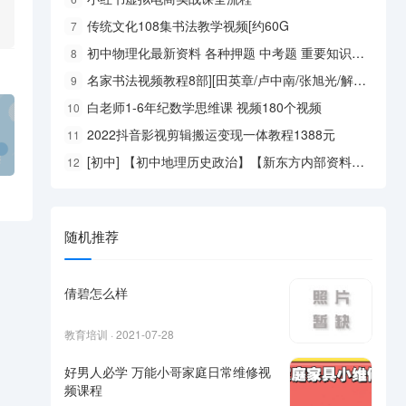
传统文化108集书法教学视频[约60G
7
初中物理化最新资料 各种押题 中考题 重要知识点 学霸笔记 易错知识点 难题思路等 全是内部资料
8
名家书法视频教程8部][田英章/卢中南/张旭光/解小青等
9
白老师1-6年纪数学思维课 视频180个视频
10
2022抖音影视剪辑搬运变现一体教程1388元
11
[初中] 【初中地理历史政治】【新东方内部资料】【最新资料】【中考提分】【中考押题】【一共50个文件】
12
随机推荐
倩碧怎么样
教育培训 · 2021-07-28
好男人必学 万能小哥家庭日常维修视
频课程