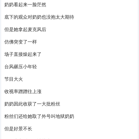
奶奶看起来一脸茫然
底下的观众对奶奶也没抱太大期待
但是她拿起麦克风后
仿佛突变了一样
场子直接燥起来了
台风碾压小年轻
节目大火
收视率蹭蹭往上涨
奶奶因此收获了一大批粉丝
粉丝们还给她取了外号叫地狱奶奶
但是好景不长