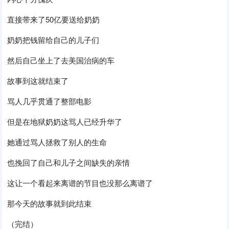
直接带来了
50
亿要送给奶奶
奶奶把钱留给自己的儿子们
然后自己坐上了去美国治病的车
故事到这就结束了
骂人几乎贯通了整部电影
但是在地狱奶奶这骂人已经升华了
她通过骂人拯救了别人的生命
也挽回了自己和儿子之间缺失的亲情
这让一个看起来离谱的节目也没那么离谱了
那今天的故事就到此结束
（完结）