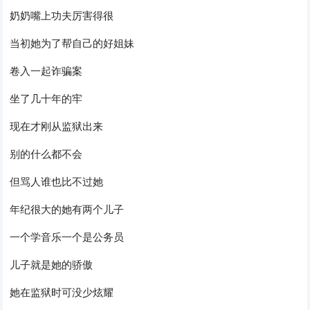
奶奶嘴上功夫厉害得很
当初她为了帮自己的好姐妹
卷入一起诈骗案
坐了几十年的牢
现在才刚从监狱出来
别的什么都不会
但骂人谁也比不过她
年纪很大的她有两个儿子
一个学音乐一个是公务员
儿子就是她的骄傲
她在监狱时可没少炫耀