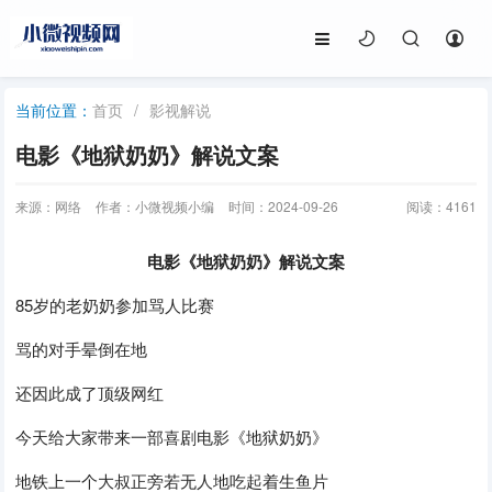
首页
/
影视解说
当前位置：
电影《地狱奶奶》解说文案
来源：网络
作者：小微视频小编
时间：2024-09-26
阅读：
4161
电影《地狱奶奶》解说文案
85岁的老奶奶参加骂人比赛
骂的对手晕倒在地
还因此成了顶级网红
今天给大家带来一部喜剧电影《地狱奶奶》
地铁上一个大叔正旁若无人地吃起着生鱼片