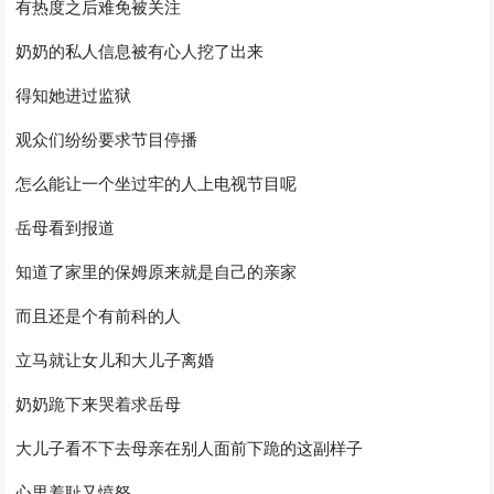
有热度之后难免被关注
奶奶的私人信息被有心人挖了出来
得知她进过监狱
观众们纷纷要求节目停播
怎么能让一个坐过牢的人上电视节目呢
岳母看到报道
知道了家里的保姆原来就是自己的亲家
而且还是个有前科的人
立马就让女儿和大儿子离婚
奶奶跪下来哭着求岳母
大儿子看不下去母亲在别人面前下跪的这副样子
心里羞耻又愤怒