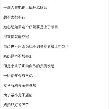
一群人在电视上疯狂骂脏话
想不火都不行
她心想如果这个奶奶要是上了节目
那直接就能夺冠
自己也不用因为找不到参赛者被上司骂了
奶奶原本不想参加
但是小儿子正为自己的负债发愁
一听说奖金有三亿
立马就劝母亲去参加
为了帮小儿子还债
奶奶只好答应了