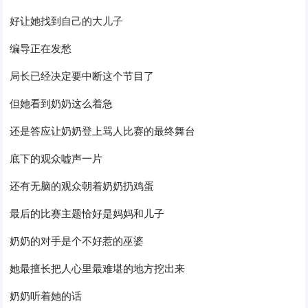
好让她找到自己的大儿子
编导正在发愁
局长已经决定要中断这个节目了
但她看到奶奶这么着急
还是答应让奶奶登上骂人比赛的最终舞台
底下的观众嘘声一片
还有无脑的观众朝着奶奶扔鸡蛋
最后的比赛主题恰好是妈妈和儿子
奶奶的对手是个不好惹的巫婆
她最擅长把人心里最难堪的地方挖出来
奶奶听着她的话