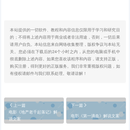
本站提供的一切软件、教程和内容信息仅限用于学习和研究目
的；不得将上述内容用于商业或者非法用途，否则，一切后果
请用户自负。本站信息来自网络收集整理，版权争议与本站无
关。您必须在下载后的24个小时之内，从您的电脑或手机中
彻底删除上述内容。如果您喜欢该程序和内容，请支持正版，
购买注册，得到更好的正版服务。我们非常重视版权问题，如
有侵权请邮件与我们联系处理。敬请谅解！
上一篇
下一篇
电影《地产老千起落记》解
电影《第一滴血》解说文案
说文案