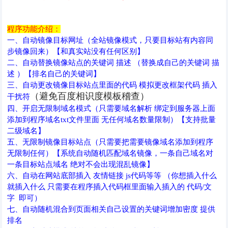
程序功能介绍：
一、自动镜像目标网址（全站镜像模式，只要目标站有内容同
步镜像回来）【和真实站没有任何区别】
二、自动替换镜像站点的关键词 描述 （替换成自己的关键词 描
述 ）【排名自己的关键词】
三、自动更改镜像目标站点里面的代码 模拟更改框架代码 插入
（避免百度相识度模板稽查）
干扰符
四、开启无限制域名模式（只需要域名解析 绑定到服务器上面
添加到程序域名txt文件里面 无任何域名数量限制）【支持批量
二级域名】
五、无限制镜像目标站点（只需要把需要镜像域名添加到程序
无限制任何）【系统自动随机匹配域名镜像，一条自己域名对
一条目标站点域名 绝对不会出现混乱镜像】
六、自动在网站底部插入 友情链接 js代码等等 （你想插入什么
就插入什么 只需要在程序插入代码框里面输入插入的 代码/文
字 即可）
七、自动随机混合到页面相关自己设置的关键词增加密度 提供
排名