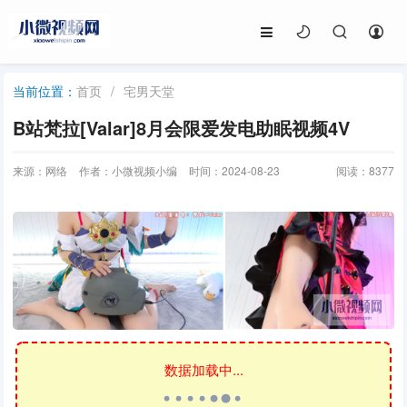
首页
/
宅男天堂
当前位置：
B站梵拉[Valar]8月会限爱发电助眠视频4V
来源：网络
作者：小微视频小编
时间：2024-08-23
阅读：
8377
数据加载中...